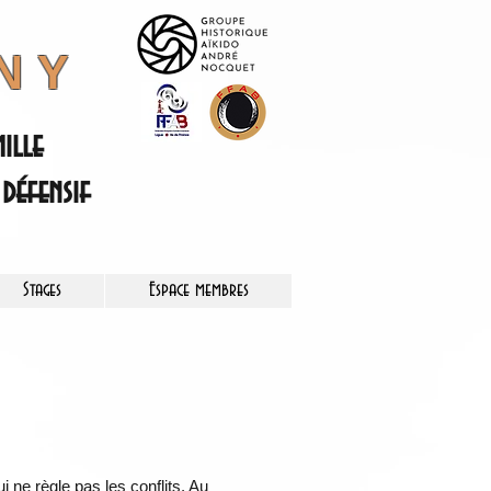
NY
ille
défensif
Stages
Espace membres
ui ne règle pas les conflits. Au