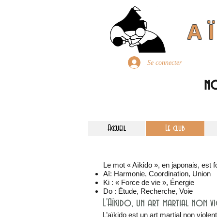
A
Se connecter
no
Accueil
Le club
Le mot « Aïkido », en japonais, est f
Aï: Harmonie, Coordination, Union
Ki : « Force de vie », Énergie
Do : Étude, Recherche, Voie
L'Aïkido, un art martial non v
L’aïkido est un art martial non violent