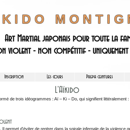
ÏKIDO
MONTIG
Art Martial japonais pour toute la fam
n violent - non compétitif - uniquement 
Inscription
Les cours
Prepa ceintures
L'Aïkido
ormé de trois idéogrammes : Aï – Ki – Do, qui signifient littéralement :
iolent
. Il permet d'éviter de rentrer dans la spirale infernale de la violence q